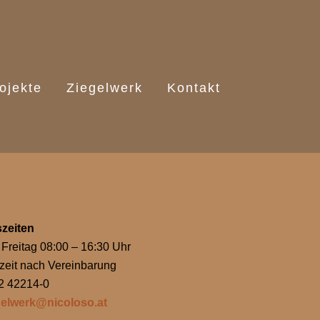
ojekte
Ziegelwerk
Kontakt
zeiten
Freitag 08:00 – 16:30 Uhr
zeit nach Vereinbarung
42 42214-0
gelwerk@nicoloso.at