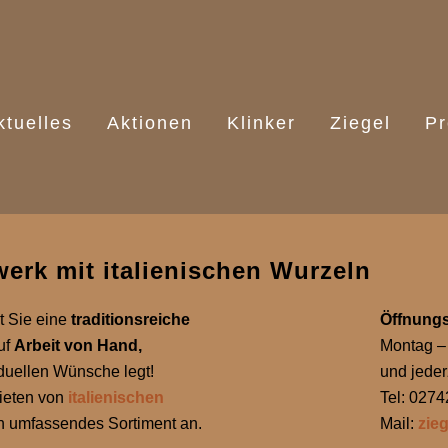
ktuelles
Aktionen
Klinker
Ziegel
Pr
werk mit italienischen Wurzeln
et Sie eine
traditionsreiche
Öffnungs
uf
Arbeit von Hand,
Montag – 
iduellen Wünsche legt!
und jeder
ieten von
italienischen
Tel: 027
in umfassendes Sortiment an.
Mail:
zie