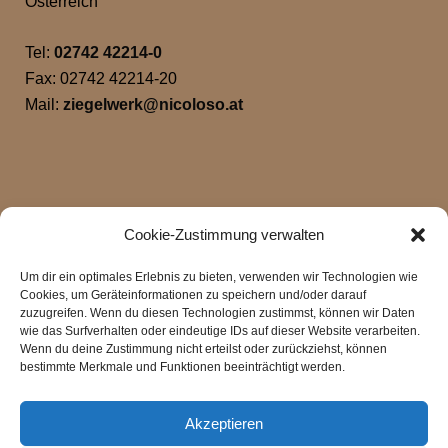
Österreich
Tel:
02742 42214-0
Fax: 02742 42214-20
Mail:
ziegelwerk@nicoloso.at
Cookie-Zustimmung verwalten
Um dir ein optimales Erlebnis zu bieten, verwenden wir Technologien wie
Cookies, um Geräteinformationen zu speichern und/oder darauf
zuzugreifen. Wenn du diesen Technologien zustimmst, können wir Daten
wie das Surfverhalten oder eindeutige IDs auf dieser Website verarbeiten.
Klicke hier, um Marketing-Cookies zu
Wenn du deine Zustimmung nicht erteilst oder zurückziehst, können
akzeptieren und diesen Inhalt zu aktivieren
bestimmte Merkmale und Funktionen beeinträchtigt werden.
Akzeptieren