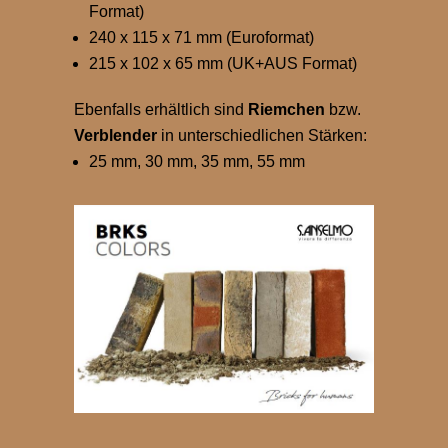
Format)
240 x 115 x 71 mm (Euroformat)
215 x 102 x 65 mm (UK+AUS Format)
Ebenfalls erhältlich sind
Riemchen
bzw.
Verblender
in unterschiedlichen Stärken:
25 mm, 30 mm, 35 mm, 55 mm