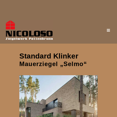
Standard Klinker
Mauerziegel „Selmo“