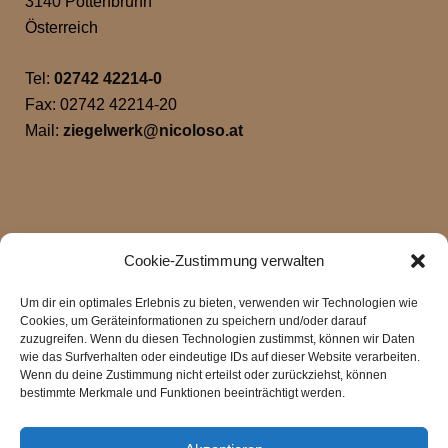
3140 Pottenbrunn
Österreich
Tel:
02742 42214-0
Fax: 02742 42214-20
Mail:
ziegelwerk@nicoloso.at
Cookie-Zustimmung verwalten
Um dir ein optimales Erlebnis zu bieten, verwenden wir Technologien wie
Cookies, um Geräteinformationen zu speichern und/oder darauf
zuzugreifen. Wenn du diesen Technologien zustimmst, können wir Daten
wie das Surfverhalten oder eindeutige IDs auf dieser Website verarbeiten.
Klicke hier, um Marketing-Cookies zu
Wenn du deine Zustimmung nicht erteilst oder zurückziehst, können
akzeptieren und diesen Inhalt zu aktivieren
bestimmte Merkmale und Funktionen beeinträchtigt werden.