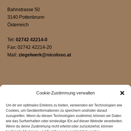
Bahnstrasse 50
3140 Pottenbrunn
Österreich
Tel:
02742 42214-0
Fax: 02742 42214-20
Mail:
ziegelwerk@nicoloso.at
Cookie-Zustimmung verwalten
Um dir ein optimales Erlebnis zu bieten, verwenden wir Technologien wie
Cookies, um Geräteinformationen zu speichern und/oder darauf
zuzugreifen. Wenn du diesen Technologien zustimmst, können wir Daten
wie das Surfverhalten oder eindeutige IDs auf dieser Website verarbeiten.
Klicke hier, um Marketing-Cookies zu
Wenn du deine Zustimmung nicht erteilst oder zurückziehst, können