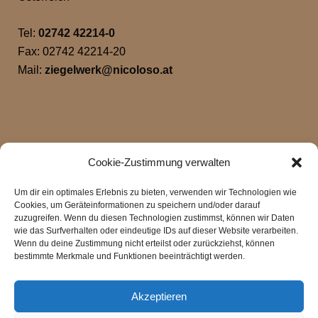
Tel:
02742 42214-0
Fax: 02742 42214-20
Mail:
ziegelwerk@nicoloso.at
Cookie-Zustimmung verwalten
Um dir ein optimales Erlebnis zu bieten, verwenden wir Technologien wie
Cookies, um Geräteinformationen zu speichern und/oder darauf
zuzugreifen. Wenn du diesen Technologien zustimmst, können wir Daten
wie das Surfverhalten oder eindeutige IDs auf dieser Website verarbeiten.
Klicke hier, um Marketing-Cookies zu
Wenn du deine Zustimmung nicht erteilst oder zurückziehst, können
akzeptieren und diesen Inhalt zu aktivieren
bestimmte Merkmale und Funktionen beeinträchtigt werden.
Akzeptieren