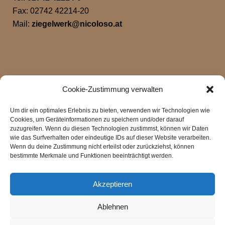
Fax: 02742 42214-20
Mail:
ziegelwerk@nicoloso.at
Cookie-Zustimmung verwalten
Um dir ein optimales Erlebnis zu bieten, verwenden wir Technologien wie
Cookies, um Geräteinformationen zu speichern und/oder darauf
zuzugreifen. Wenn du diesen Technologien zustimmst, können wir Daten
wie das Surfverhalten oder eindeutige IDs auf dieser Website verarbeiten.
Klicke hier, um Marketing-Cookies zu
Wenn du deine Zustimmung nicht erteilst oder zurückziehst, können
akzeptieren und diesen Inhalt zu aktivieren
bestimmte Merkmale und Funktionen beeinträchtigt werden.
Akzeptieren
Ablehnen